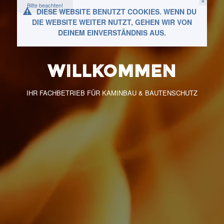
×
Bitte beachten!
DIESE WEBSITE BENUTZT COOKIES. WENN DU
DIE WEBSITE WEITER NUTZT, GEHEN WIR VON
DEINEM EINVERSTÄNDNIS AUS.
WILLKOMMEN
IHR FACHBETRIEB FÜR KAMINBAU & BAUTENSCHUTZ